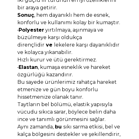
iki güçlü lif türünün en iyi özelliklerini
bir araya getirir.
Sonuç
, hem dayanıklı hem de esnek,
konforlu ve kullanımı kolay bir kumaştır.
•
Polyester
yırtılmaya, aşınmaya ve
büzülmeye karşı oldukça
dirençlidir
ve
lekelere karşı dayanıklıdır
ve kolayca yıkanabilir.
Hızlı kurur ve ütü gerektirmez.
•
Elastan
, kumaşa esneklik ve hareket
özgürlüğü kazandırır.
Bu sayede ürünlerimiz rahatça hareket
etmenize ve gün boyu konforlu
hissetmenize olanak tanır.
Taytların bel bölümü, elastik yapısıyla
vücudu sıkıca sarar, böylece belin daha
ince ve tanımlı görünmesini sağlar.
Aynı zamanda,
bu
sıkı sarma etkisi, bel ve
kalça bölgesini destekler ve şekillendirir,