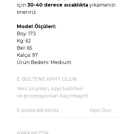
için
30-40 derece sıcaklıkta
yıkamanızı
öneririz.
Model Ölçüleri:
Boy: 173
Kg: 62
Bel: 65
Kalça: 97
Ürün Bedeni: Medium
E-BÜLTENE KAYIT OLUN.
Yeni ürünleri, özel teklifleri
ve promosyonları kaçırmayın!
Kayıt Olun
HAKKIMIZDA