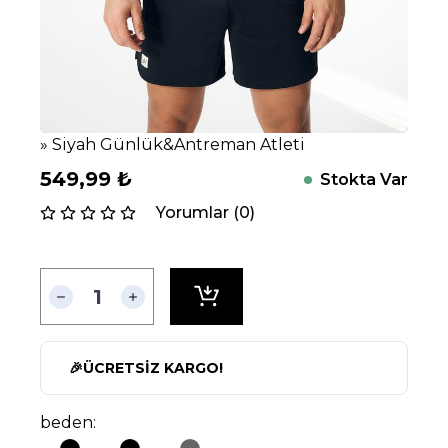
» Siyah Günlük&Antreman Atleti
549,99
₺
Stokta Var
Yorumlar (0)
🎉
ÜCRETSİZ KARGO!
beden: