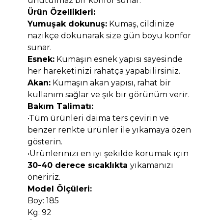
unutulmaz bir konfor sunar.
Ürün Özellikleri:
Yumuşak dokunuş:
Kumaş, cildinize
nazikçe dokunarak size gün boyu konfor
sunar.
Esnek:
Kumaşın esnek yapısı sayesinde
her hareketinizi rahatça yapabilirsiniz.
Akan:
Kumaşın akan yapısı, rahat bir
kullanım sağlar ve şık bir görünüm verir.
Bakım Talimatı:
•Tüm ürünleri daima ters çevirin ve
benzer renkte ürünler ile yıkamaya özen
gösterin.
•Ürünlerinizi en iyi şekilde korumak için
30-40 derece sıcaklıkta
yıkamanızı
öneririz.
Model Ölçüleri:
Boy: 185
Kg: 92